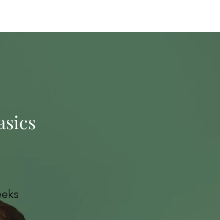
ピア」 -
asics
n
eks