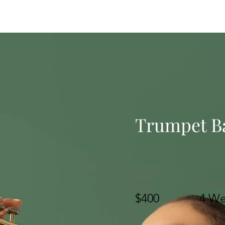
志賀高原のスタジオ・音楽機材完備の宿泊施設「ペンション ユート
Trumpet B
Price
Duratio
$400
4 We