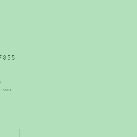
7855
６
o-ken