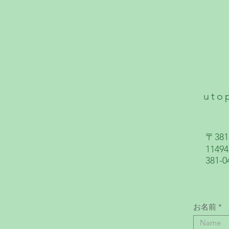
uto
〒38
11494
381-0
お名前